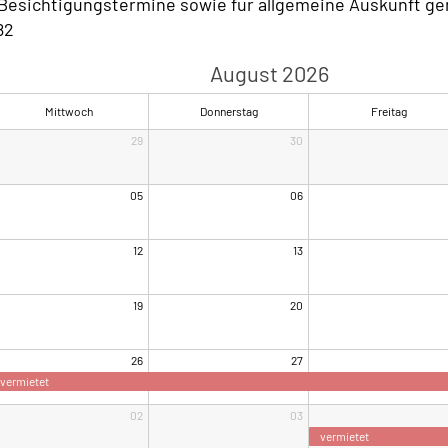
, Besichtigungstermine sowie für allgemeine Auskunft ge
82
August 2026
Mittwoch
Donnerstag
Freitag
29
30
05
06
12
13
19
20
26
27
vermietet
02
03
vermietet