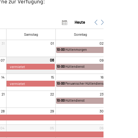
rne zur Verfügung:
Heute
Samstag
Sonntag
31
01
02
10:00
Hüttenmorgen
07
08
09
vermietet
10:00
Hüttendienst
14
15
16
vermietet
10:00
Peruanischer Hüttendienst
21
22
23
10:00
Hüttendienst
28
29
30
04
05
06