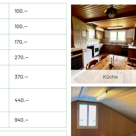
100.--
100.--
170.--
270.--
Küche
370.--
440.--
940.--