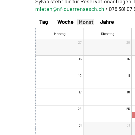
Sylvia steht dir für Reservationanfragen
mieten@nf-duerrenaesch.ch
/ 076 381 07 
Tag
Woche
Jahre
Monat
Montag
Dienstag
27
28
03
04
10
11
17
18
24
25
31
01