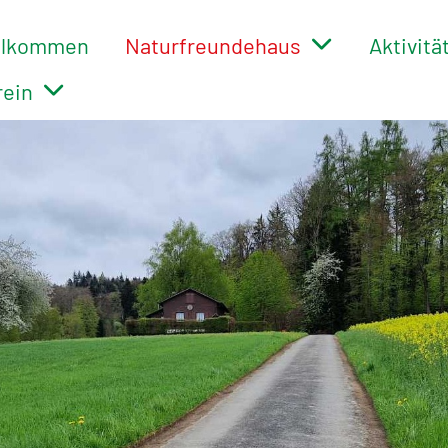
llkommen
Naturfreundehaus
Aktivitä
rein